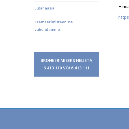
Hinna
Eutanaasia
http
Kremeerimisteenuse
vahendamine
BRONEERI­MISEKS HELISTA
6 413 110 VÕI 6 413 111