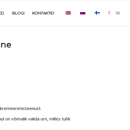
ED
BLOGI
KONTAKTID
ine
kremeerimisteenust.
l on võimalik valida urn, milles tuhk