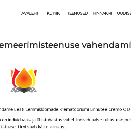
AVALEHT
KLIINIK
TEENUSED
HINNAKIRI
UUDIS
emeerimisteenuse vahendam
ndame Eesti Lemmikloomade krematooriumi Linnutee Cremo OÜ 
a on individuaal– ja ühistuhastus vahel. Individuaalse tuhastuse puhu
tatakse. Urni saab kätte kliinikust.