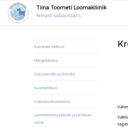
Tiina Toometi Loomakliinik
Ninast sabaotsani...
Kr
Kutsikate eelkool
Märgistamine
Dokumendid ja tõendid
Küüntelõikus
Käitumisnõustamine
Vahe
Lemmiklooma toitude ja tarvikute
Valid
müük
tagas