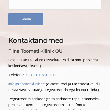
Kontaktandmed
Tiina Toometi Kliinik OÜ
Sõle 3, 10614 Tallinn (sissekäik Paldiski mnt. poolsest
keskmisest uksest)
Telefon
6 413 110
,
6 413 111
info@toometikliinik.ee
(e-posti teel ja Facebooki kaudu
ei saa vastuvõtuaega registreerida ega kaupa tellida.)
Registreerimisankeet (täita andmete täpsustamiseks
peale vastuvõtu aja registreerimist telefoni teel)