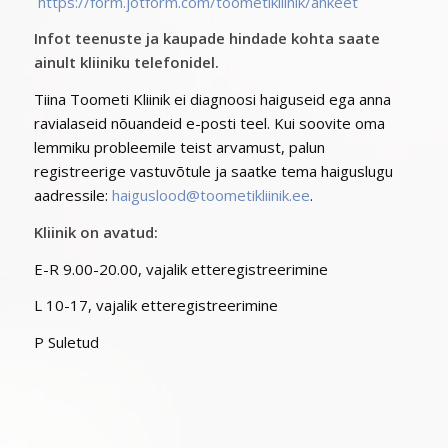
https://form.jotform.com/toometikliinik/ankeet
Infot teenuste ja kaupade hindade kohta saate
ainult kliiniku telefonidel.
Tiina Toometi Kliinik ei diagnoosi haiguseid ega anna
ravialaseid nõuandeid e-posti teel. Kui soovite oma
lemmiku probleemile teist arvamust, palun
registreerige vastuvõtule ja saatke tema haiguslugu
aadressile:
haiguslood@toometikliinik.ee
.
Kliinik on avatud:
E-R 9.00-20.00, vajalik etteregistreerimine
L 10-17, vajalik etteregistreerimine
P Suletud